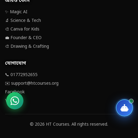
আরও কোর্স
✨ Magic AI
🔬 Science & Tech
🎨 Canva for Kids
💼 Founder & CEO
🎨 Drawing & Crafting
যোগাযোগ
📞 01772952655
✉️ support@htcourses.org
Facebook
YouTube
© 2026 HT Courses. All rights reserved.