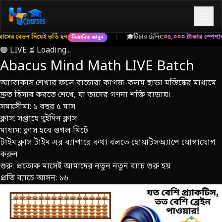
তি হন
|
🎓
টিচার ট্রেনিং:
৩৫,০০০ টাকার স্পেশাল ট্রেনিং মাত্র ১০,০০০ 
বিস্তারিত জানুন
🔴 LIVE
⏳ Loading...
Abacus Mind Math LIVE Batch
অ্যাবাকাস শেখার ফলে বাচ্চারা কাগজ-কলম ছাড়া মস্তিষ্কের মাধ্যমে
দ্রুত হিসাব করতে শেখে, যা তাদের গণনা শক্তি বাড়ায়।
সময়সীমা: ১ বছর ৫ মাস
ক্লাস: সপ্তাহে দুইদিন ক্লাস
মাধ্যম: ক্লাস হবে গুগল মিটে
টাইম:ক্লাস টাইম এর ব্যাপারে কথা বলতে হোয়াটসঅ্যাপে যোগাযোগ
করুন
শুরু: প্রত্যেক মাসেই আমাদের নতুন নতুন ব্যাচ শুরু হয়
প্রতি ব্যাচে আসন: ১৬