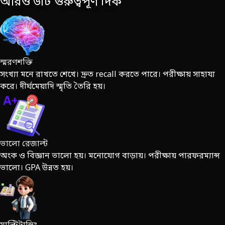
আরও ৬টি গুরুত্বপূর্ণ দিক
স্মরণশক্তি
সংখ্যা মনে রাখতে শেখে। দ্রুত recall করতে পারে। পরীক্ষায় সাহায্য
করে। দীর্ঘমেয়াদি স্মৃতি তৈরি হয়।
ভালো রেজাল্ট
অংক ও বিজ্ঞান ভালো হয়। মনোযোগ বাড়ায়। পরীক্ষায় পারফরম্যান্স
ভালো। GPA উন্নত হয়।