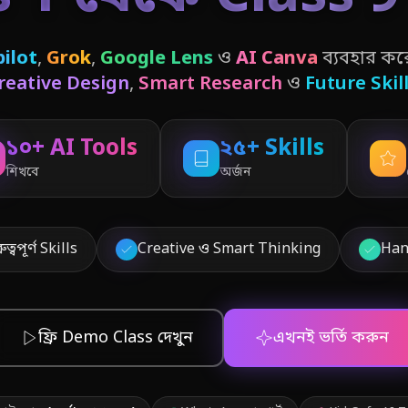
ilot
,
Grok
,
Google Lens
ও
AI Canva
ব্যবহার করে
reative Design
,
Smart Research
ও
Future Skil
১০+ AI Tools
২৫+ Skills
শিখবে
অর্জন
্বপূর্ণ Skills
Creative ও Smart Thinking
Han
ফ্রি Demo Class দেখুন
এখনই ভর্তি করুন