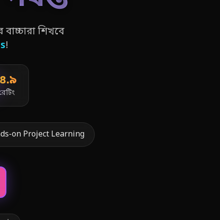
 বাচ্চারা শিখবে
ls
!
৪.৯
রেটিং
ds-on Project Learning