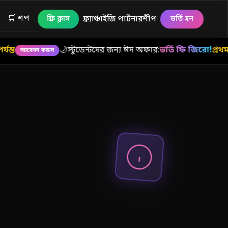
🛒 শপ
ফ্র্যাঞ্চাইজি পার্টনারশীপ
ফ্রি ক্লাস
ভর্তি হন
🌙
স্টুডেন্টদের জন্য ঈদ অফার:
ভর্তি ফি জিরো!
প্রথম মাসের ব
দন করুন