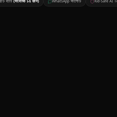
োট ব্যাচ
(সর্বোচ্চ ১৫ জন)
WhatsApp সাপোর্ট
Kid-Safe AI T