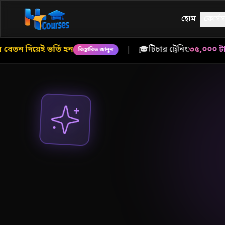
হোম
কোর্সস
য়েই ভর্তি হন
|
🎓
টিচার ট্রেনিং:
৩৫,০০০ টাকার স্পেশ
বিস্তারিত জানুন