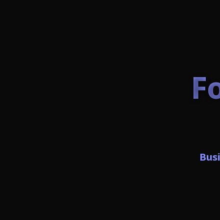
F
Bus