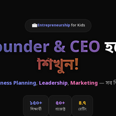
💼
Entrepreneurship
for Kids
ounder & CEO
হ
শিখুন!
iness Planning
,
Leadership
,
Marketing
— সব শ
১৫০+
৫০+
৪.৭
শিক্ষার্থী
প্রজেক্ট
রেটিং