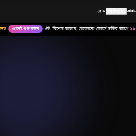
হোম
কোর্সসমূহ
আমাদে
🎁
বিশেষ অফার: যেকোনো কোর্সে ভর্তির আগে
১৫ দিনে
এখনই শুরু করুন