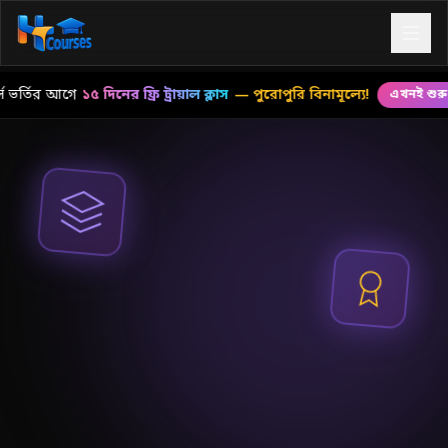
তির আগে
১৫ দিনের ফ্রি ট্রায়াল ক্লাস
— পুরোপুরি বিনামূল্যে!
এখনই শুরু করু