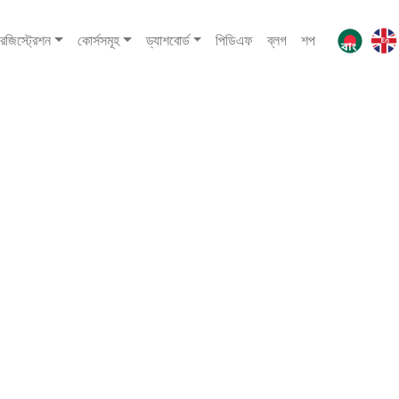
রেজিস্ট্রেশন
কোর্সসমূহ
ড্যাশবোর্ড
পিডিএফ
ব্লগ
শপ
Our Spoken English Books Pd